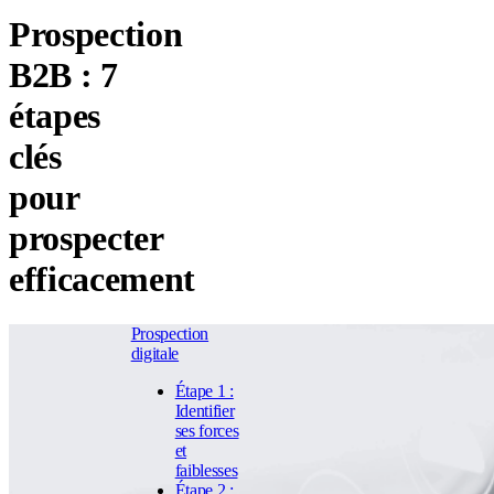
Prospection
B2B : 7
étapes
clés
pour
prospecter
efficacement
Prospection
digitale
Étape 1 :
Identifier
ses forces
et
faiblesses
Étape 2 :