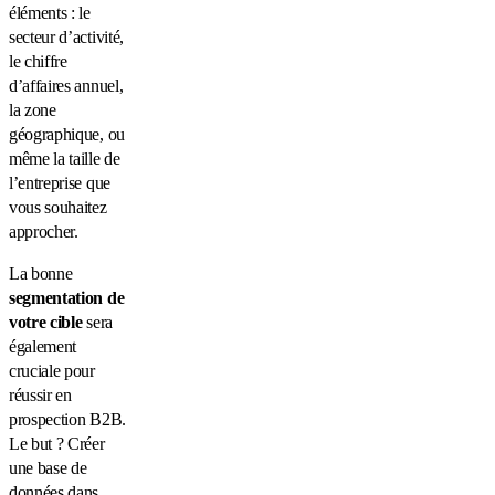
éléments : le
secteur d’activité,
le chiffre
d’affaires annuel,
la zone
géographique, ou
même la taille de
l’entreprise que
vous souhaitez
approcher.
La bonne
segmentation de
votre cible
sera
également
cruciale pour
réussir en
prospection B2B.
Le but ? Créer
une base de
données dans