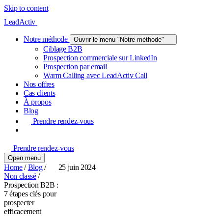
Skip to content
LeadActiv
Notre méthode
Ouvrir le menu "Notre méthode"
Ciblage B2B
Prospection commerciale sur LinkedIn
Prospection par email
Warm Calling avec LeadActiv Call
Nos offres
Cas clients
À propos
Blog
Prendre rendez-vous
Prendre rendez-vous
Open menu
Home
/
Blog
/
25 juin 2024
Non classé
/
Prospection B2B :
7 étapes clés pour
prospecter
efficacement