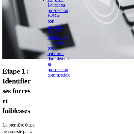
Lancer sa
prospection
B2B au
bon
moment
Étape 7 :
réaliser des
ajustements
pour
optimiser
durablement
sa
prospection
Étape 1 :
commerciale
Identifier
ses forces
et
faiblesses
La première étape
ne consiste pas à