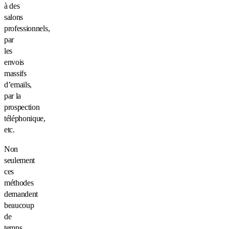
à des
salons
professionnels,
par
les
envois
massifs
d’emails,
par la
prospection
téléphonique,
etc.
Non
seulement
ces
méthodes
demandent
beaucoup
de
temps,