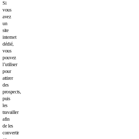
Si
vous
avez
un
site
internet
dédié,
vous
pouvez
l’utiliser
pour
attirer
des
prospects,
puis
les
travailler
afin
de les
convertir