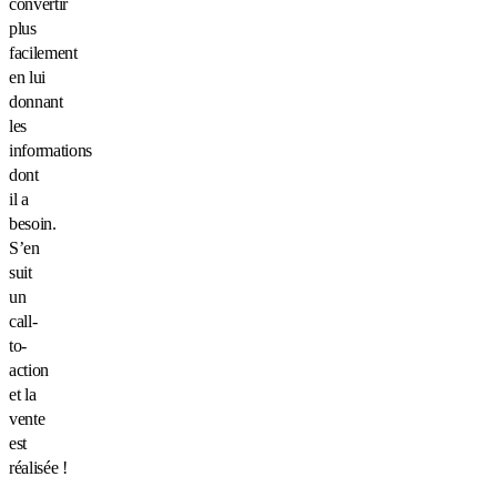
convertir
plus
facilement
en lui
donnant
les
informations
dont
il a
besoin.
S’en
suit
un
call-
to-
action
et la
vente
est
réalisée !