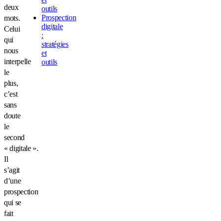
deux
outils
Prospection
mots.
digitale
Celui
:
qui
stratégies
nous
et
interpelle
outils
le
plus,
c’est
sans
doute
le
second
« digitale ».
Il
s’agit
d’une
prospection
qui se
fait