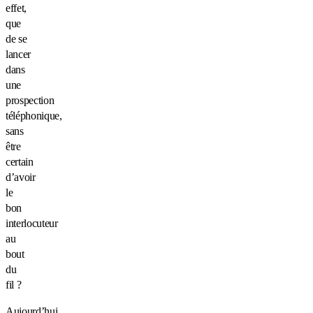
effet,
que
de se
lancer
dans
une
prospection
téléphonique,
sans
être
certain
d’avoir
le
bon
interlocuteur
au
bout
du
fil ?
Aujourd’hui,