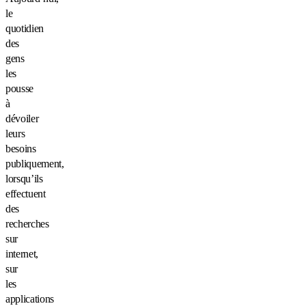
le
quotidien
des
gens
les
pousse
à
dévoiler
leurs
besoins
publiquement,
lorsqu’ils
effectuent
des
recherches
sur
internet,
sur
les
applications