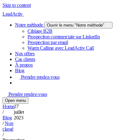
Skip to content
LeadActiv
Notre méthode
Ouvrir le menu "Notre méthode"
Ciblage B2B
Prospection commerciale sur LinkedIn
Prospection par email
Warm Calling avec LeadActiv Call
Nos offres
Cas clients
À propos
Blog
Prendre rendez-vous
Prendre rendez-vous
Open menu
Home
27
/
juillet
Blog
2023
/
Non
classé
/