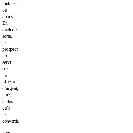
mobiles
ou
autres.
En
quelque
sorte,
le
prospect
est
servi
sur
un
plateau
d’argent,
il n’y
a plus
qu’à
le
convertir.
Une