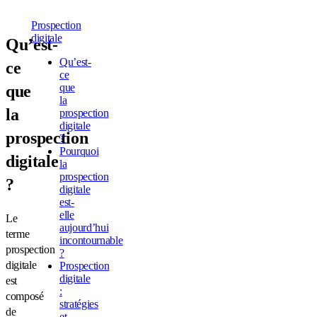
Prospection
digitale
Qu’est-
Qu’est-
ce
ce
que
que
la
la
prospection
digitale
prospection
?
Pourquoi
digitale
la
prospection
?
digitale
est-
elle
Le
aujourd’hui
terme
incontournable
prospection
?
digitale
Prospection
digitale
est
:
composé
stratégies
de
et