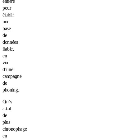
entière
pour
établir
une
base
de
données
fiable,
en
vue
d’une
campagne
de
phoning.
Qu’y
a-t-il
de
plus
chronophage
en