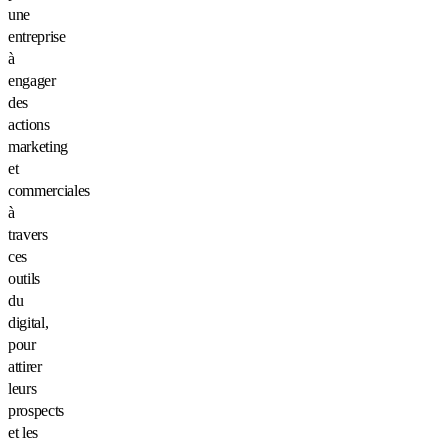
une
entreprise
à
engager
des
actions
marketing
et
commerciales
à
travers
ces
outils
du
digital,
pour
attirer
leurs
prospects
et les