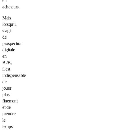
en
acheteurs.
Mais
lorsqu’il
s’agit
de
prospection
digitale
en
B2B,
il est
indispensable
de
jouer
plus
finement
et de
prendre
le
temps