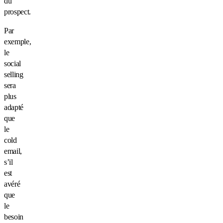
du
prospect.
Par
exemple,
le
social
selling
sera
plus
adapté
que
le
cold
email,
s’il
est
avéré
que
le
besoin