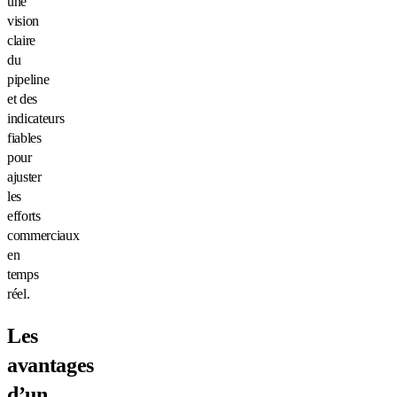
une
vision
claire
du
pipeline
et des
indicateurs
fiables
pour
ajuster
les
efforts
commerciaux
en
temps
réel.
Les
avantages
d’un