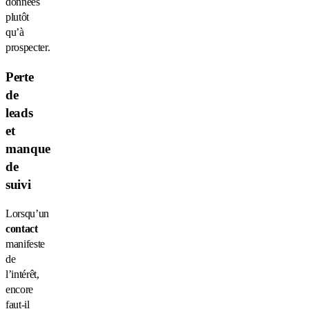
données
plutôt
qu’à
prospecter.
Perte
de
leads
et
manque
de
suivi
Lorsqu’un
contact
manifeste
de
l’intérêt,
encore
faut-il