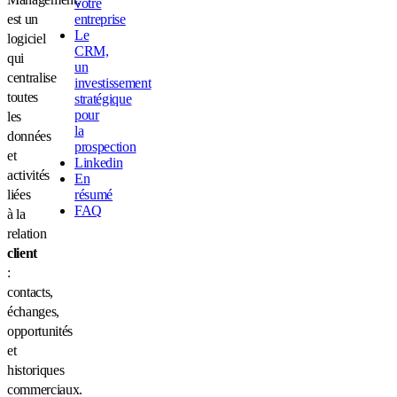
votre
entreprise
est un
Le
logiciel
CRM,
qui
un
centralise
investissement
toutes
stratégique
pour
les
la
données
prospection
et
Linkedin
activités
En
résumé
liées
FAQ
à la
relation
client
:
contacts,
échanges,
opportunités
et
historiques
commerciaux.