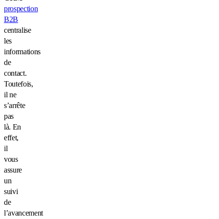
prospection
B2B
centralise
les
informations
de
contact.
Toutefois,
il ne
s’arrête
pas
là. En
effet,
il
vous
assure
un
suivi
de
l’avancement