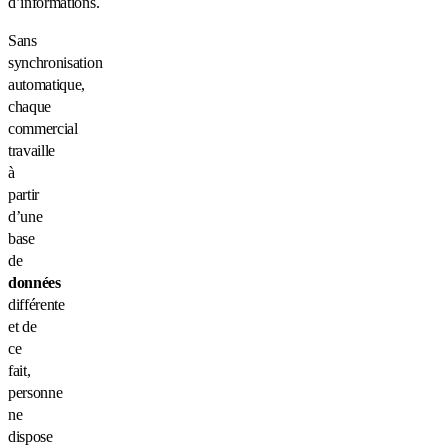
d’informations.
Sans
synchronisation
automatique,
chaque
commercial
travaille
à
partir
d’une
base
de
données
différente
et de
ce
fait,
personne
ne
dispose