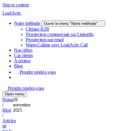
Skip to content
LeadActiv
Notre méthode
Ouvrir le menu "Notre méthode"
Ciblage B2B
Prospection commerciale sur LinkedIn
Prospection par email
Warm Calling avec LeadActiv Call
Nos offres
Cas clients
À propos
Blog
Prendre rendez-vous
Prendre rendez-vous
Open menu
Home
28
/
novembre
Blog
2025
/
Articles
de