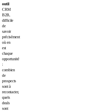
outil
CRM
B2B,
difficile
de
savoir
précisément
où en
est
chaque
opportunité
:
combien
de
prospects
sont à
recontacter,
quels
deals
sont