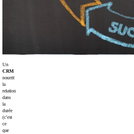
Un
CRM
nourrit
la
relation
dans
la
durée
(c’est
ce
que