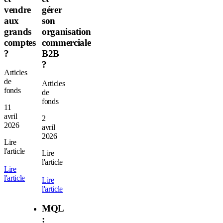
vendre
gérer
aux
son
grands
organisation
comptes
commerciale
?
B2B
?
Articles
de
Articles
fonds
de
fonds
11
avril
2
2026
avril
2026
Lire
l'article
Lire
l'article
Lire
l'article
Lire
l'article
MQL
: