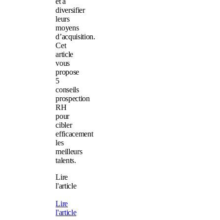
et à
diversifier
leurs
moyens
d’acquisition.
Cet
article
vous
propose
5
conseils
prospection
RH
pour
cibler
efficacement
les
meilleurs
talents.
Lire
l'article
Lire
l'article