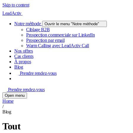
Skip to content
LeadActiv
Notre méthode
Ouvrir le menu "Notre méthode"
Ciblage B2B
Prospection commerciale sur LinkedIn
Prospection par email
Warm Calling avec LeadActiv Call
Nos offres
Cas clients
À propos
Blog
Prendre rendez-vous
Prendre rendez-vous
Open menu
Home
/
Blog
Tout