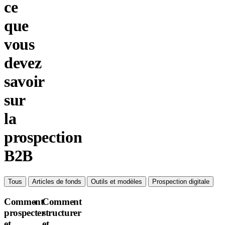
ce
que
vous
devez
savoir
sur
la
prospection
B2B
Tous
Articles de fonds
Outils et modèles
Prospection digitale
Comment
Comment
prospecter
structurer
et
et