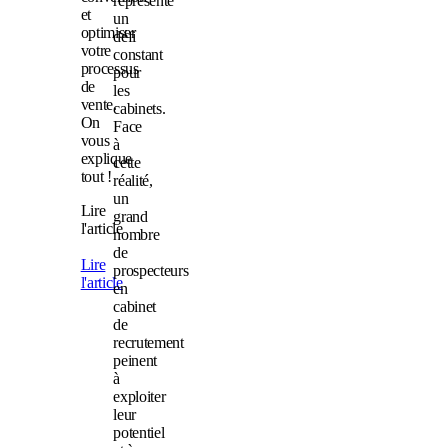
représente
et
un
optimiser
défi
votre
constant
processus
pour
de
les
vente.
cabinets.
On
Face
vous
à
explique
cette
tout !
réalité,
un
Lire
grand
l'article
nombre
de
Lire
prospecteurs
l'article
en
cabinet
de
recrutement
peinent
à
exploiter
leur
potentiel