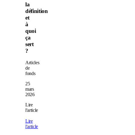
la
définition
et
à
quoi
ça
sert
?
Articles
de
fonds
25
mars
2026
Lire
l'article
Lire
l'article