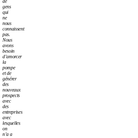
de
gens
qui
ne
nous
connaissent
pas.
Nous
avons
besoin
d’amorcer
la
pompe
et de
générer
des
nouveaux
prospects
avec
des
entreprises
avec
lesquelles
on
n’a a