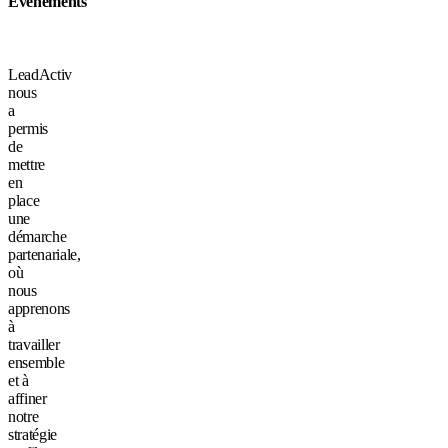
Événements
LeadActiv
nous
a
permis
de
mettre
en
place
une
démarche
partenariale,
où
nous
apprenons
à
travailler
ensemble
et à
affiner
notre
stratégie