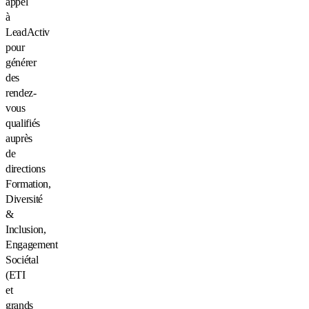
appel
à
LeadActiv
pour
générer
des
rendez-
vous
qualifiés
auprès
de
directions
Formation,
Diversité
&
Inclusion,
Engagement
Sociétal
(ETI
et
grands