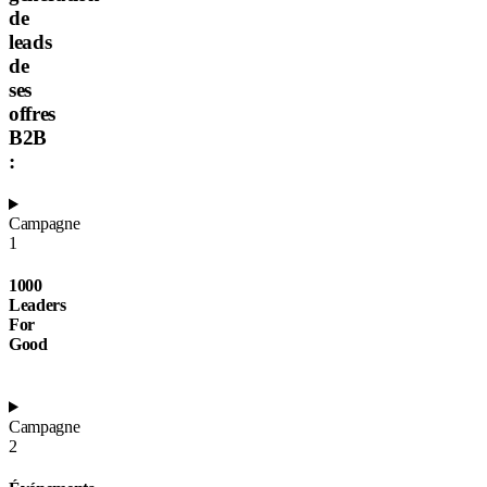
de
leads
de
ses
offres
B2B
:
Campagne
1
1000
Leaders
For
Good
Campagne
2