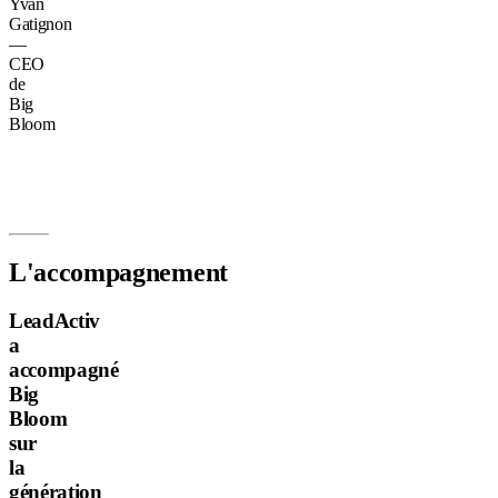
Yvan
Gatignon
—
CEO
de
Big
Bloom
L'accompagnement
LeadActiv
a
accompagné
Big
Bloom
sur
la
génération