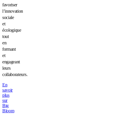
favoriser
l’innovation
sociale
et
écologique
tout
en
formant
et
engageant
leurs
collaborateurs.
En
savoir
plus
sur
Big
Bloom