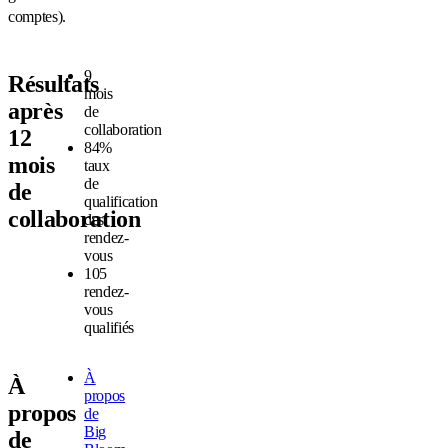
comptes).
9
Résultats
mois
après
de
collaboration
12
84%
mois
taux
de
de
qualification
collaboration
des
rendez-
vous
105
rendez-
vous
qualifiés
À
À
propos
propos
de
Big
de