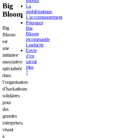
Bloom
Big
La
problématique
Bloom
L'accompagnement
Pourquoi
Big
Big
Bloom
Bloom
recommande
est
Leadactiv
une
Envie
initiative
d’en
savoir
associative
plus
spécialisée
?
dans
l’organisation
d’hackathons
solidaires
pour
des
grandes
entreprises,
visant
à