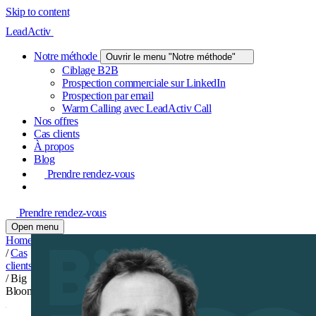
Skip to content
LeadActiv
Notre méthode
Ouvrir le menu "Notre méthode"
Ciblage B2B
Prospection commerciale sur LinkedIn
Prospection par email
Warm Calling avec LeadActiv Call
Nos offres
Cas clients
À propos
Blog
Prendre rendez-vous
Prendre rendez-vous
Open menu
Home
/
Cas
clients
/
Big
Bloom