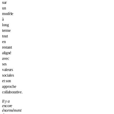
sur
un
modèle
à
long
terme
tout
en
restant
aligné
avec
ses
valeurs
sociales
et son
approche
collaborative.
Il y a
encore
énormément