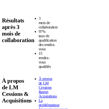
3
Résultats
mois de
après 3
collaboration
97%
mois de
taux de
collaboration
qualification
des rendez-
vous
15
rendez-
vous
qualifiés
À propos
À propos
de LM
de LM
Cessions
&amp;
Cessions &
Acquisitions
Acquisitions
La
problématique