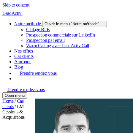
Skip to content
LeadActiv
Notre méthode
Ouvrir le menu "Notre méthode"
Ciblage B2B
Prospection commerciale sur LinkedIn
Prospection par email
Warm Calling avec LeadActiv Call
Nos offres
Cas clients
À propos
Blog
Prendre rendez-vous
Prendre rendez-vous
Open menu
Home
/
Cas
clients
/
LM
Cessions &
Acquisitions