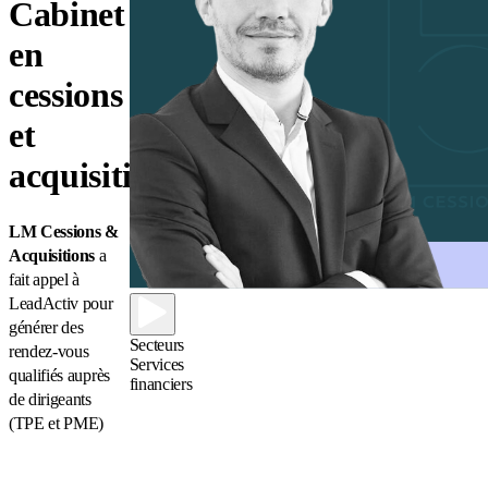
Cabinet
en
cessions
et
acquisitions
LM Cessions &
Acquisitions
a
fait appel à
LeadActiv pour
générer des
Secteurs
rendez-vous
Services
qualifiés auprès
financiers
de dirigeants
(TPE et PME)