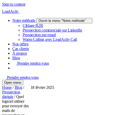
Skip to content
LeadActiv
Notre méthode
Ouvrir le menu "Notre méthode"
Ciblage B2B
Prospection commerciale sur LinkedIn
Prospection par email
Warm Calling avec LeadActiv Call
Nos offres
Cas clients
À propos
Blog
Prendre rendez-vous
Prendre rendez-vous
Open menu
Home
/
Blog
/
18 février 2025
Prospection
digitale
/
Quel
logiciel utiliser
pour envoyer des
mails de