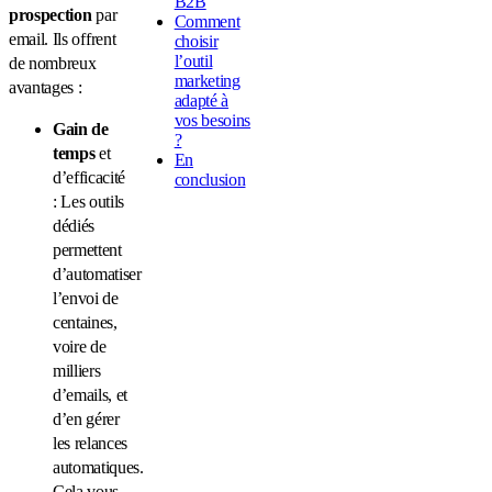
B2B
prospection
par
Comment
email. Ils offrent
choisir
l’outil
de nombreux
marketing
avantages :
adapté à
vos besoins
Gain de
?
temps
et
En
d’efficacité
conclusion
: Les outils
dédiés
permettent
d’automatiser
l’envoi de
centaines,
voire de
milliers
d’emails, et
d’en gérer
les relances
automatiques.
Cela vous