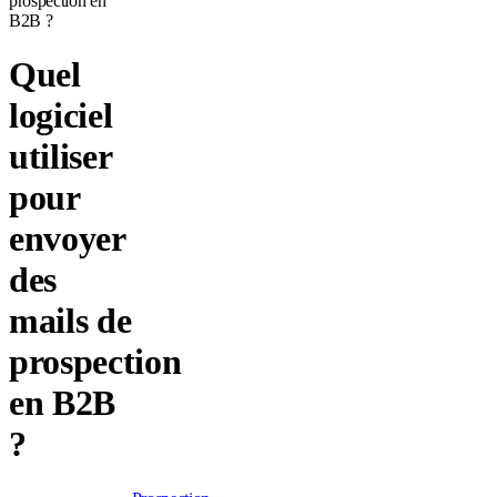
prospection en
B2B ?
Quel
logiciel
utiliser
pour
envoyer
des
mails de
prospection
en B2B
?