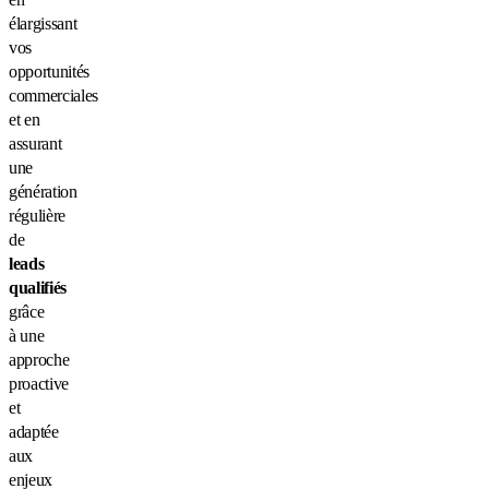
élargissant
vos
opportunités
commerciales
et en
assurant
une
génération
régulière
de
leads
qualifiés
grâce
à une
approche
proactive
et
adaptée
aux
enjeux