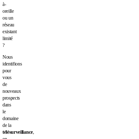
à-
oreille
ou un
réseau
existant
limité
?
Nous
identifions
pour
vous
de
nouveaux
prospects
dans
le
domaine
de la
télésurveillance
,
en