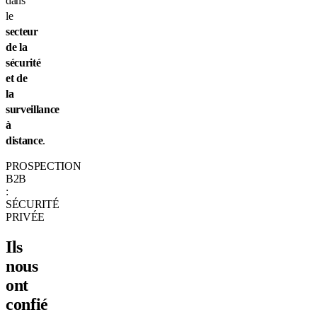
dans
le
secteur
de la
sécurité
et de
la
surveillance
à
distance
.
PROSPECTION
B2B
:
SÉCURITÉ
PRIVÉE
Ils
nous
ont
confié