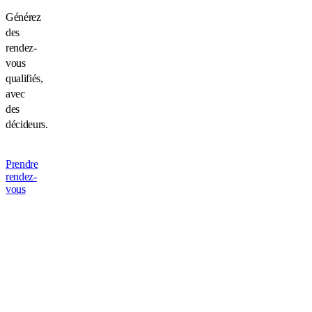
Générez
des
rendez-
vous
qualifiés,
avec
des
décideurs.
Prendre
rendez-
vous