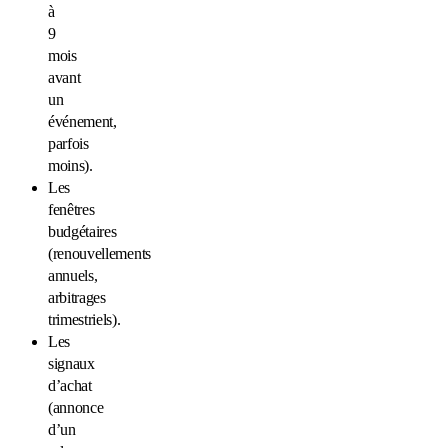
à
9
mois
avant
un
événement,
parfois
moins).
Les
fenêtres
budgétaires
(renouvellements
annuels,
arbitrages
trimestriels).
Les
signaux
d’achat
(annonce
d’un