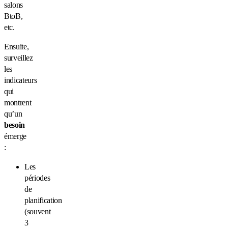
salons
BtoB,
etc. ️
Ensuite,
surveillez
les
indicateurs
qui
montrent
qu’un
besoin
émerge
:
Les
périodes
de
planification
(souvent
3