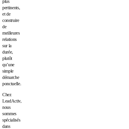
plus
pertinents,
et de
construire
de
meilleures
relations
sur la
durée,
plutôt
qu’une
simple
démarche
ponctuelle.
Chez
LeadActiv,
nous
sommes
spécialisés
dans