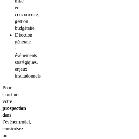
mise
en
concurrence,
gestion
budgétaire.
Direction
générale
:
événements
stratégiques,
enjeux
institutionnels.
Pour
structurer
votre
prospection
dans
l’événementiel,
construisez
un