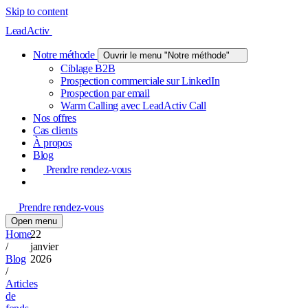
Skip to content
LeadActiv
Notre méthode
Ouvrir le menu "Notre méthode"
Ciblage B2B
Prospection commerciale sur LinkedIn
Prospection par email
Warm Calling avec LeadActiv Call
Nos offres
Cas clients
À propos
Blog
Prendre rendez-vous
Prendre rendez-vous
Open menu
Home
22
/
janvier
Blog
2026
/
Articles
de